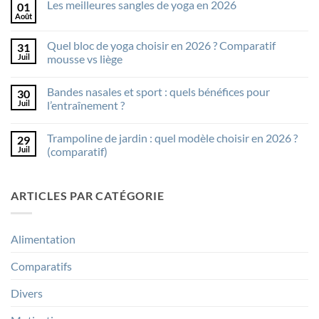
Les meilleures sangles de yoga en 2026
01
Les
meilleurs
Août
Aucun
bolsters
commentaire
en
sur
2026
Quel bloc de yoga choisir en 2026 ? Comparatif
31
Les
meilleures
Juil
mousse vs liège
sangles
Aucun
de
commentaire
yoga
Bandes nasales et sport : quels bénéfices pour
30
sur
en
Quel
2026
Juil
l’entraînement ?
bloc
de
Aucun
yoga
commentaire
Trampoline de jardin : quel modèle choisir en 2026 ?
29
choisir
sur
en
Bandes
Juil
(comparatif)
2026
nasales
?
et
Aucun
Comparatif
sport
commentaire
mousse
:
sur
ARTICLES PAR CATÉGORIE
vs
quels
Trampoline
liège
bénéfices
de
pour
jardin
l’entraînement
:
?
quel
Alimentation
modèle
choisir
en
Comparatifs
2026
?
(comparatif)
Divers