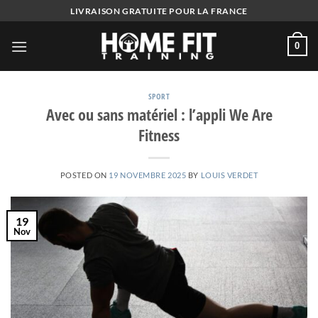
Skip
LIVRAISON GRATUITE POUR LA FRANCE
to
content
0
SPORT
Avec ou sans matériel : l’appli We Are
Fitness
POSTED ON
19 NOVEMBRE 2025
BY
LOUIS VERDET
19
Nov