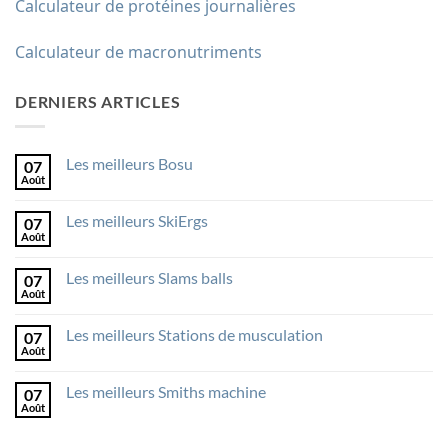
Calculateur de protéines journalières
Calculateur de macronutriments
DERNIERS ARTICLES
Les meilleurs Bosu
07
Août
Aucun
commentaire
sur
Les meilleurs SkiErgs
07
Les
meilleurs
Août
Aucun
Bosu
commentaire
sur
Les meilleurs Slams balls
07
Les
meilleurs
Août
Aucun
SkiErgs
commentaire
sur
Les meilleurs Stations de musculation
07
Les
meilleurs
Août
Aucun
Slams
commentaire
balls
sur
Les meilleurs Smiths machine
07
Les
meilleurs
Août
Aucun
Stations
commentaire
de
sur
musculation