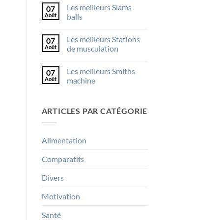
sur
Les meilleurs Slams
07
Les
meilleurs
Août
balls
SkiErgs
Aucun
commentaire
Les meilleurs Stations
07
sur
Les
Août
de musculation
meilleurs
Slams
Aucun
balls
commentaire
Les meilleurs Smiths
07
sur
Les
Août
machine
meilleurs
Stations
Aucun
de
commentaire
musculation
sur
ARTICLES PAR CATÉGORIE
Les
meilleurs
Smiths
machine
Alimentation
Comparatifs
Divers
Motivation
Santé