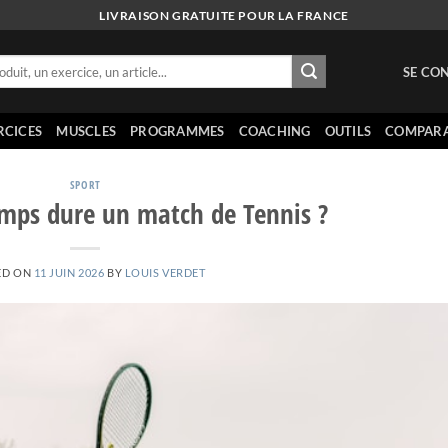
LIVRAISON GRATUITE POUR LA FRANCE
SE CON
RCICES
MUSCLES
PROGRAMMES
COACHING
OUTILS
COMPARA
SPORT
mps dure un match de Tennis ?
ED ON
11 JUIN 2026
BY
LOUIS VERDET