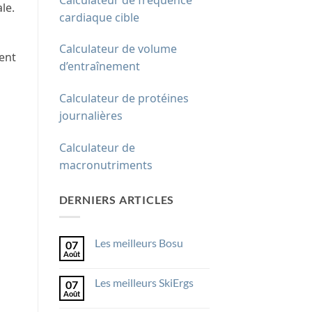
le.
cardiaque cible
Calculateur de volume
ment
d’entraînement
Calculateur de protéines
journalières
Calculateur de
macronutriments
DERNIERS ARTICLES
Les meilleurs Bosu
07
Août
Aucun
commentaire
sur
Les meilleurs SkiErgs
07
Les
meilleurs
Août
Aucun
Bosu
commentaire