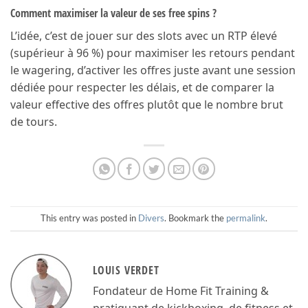
Comment maximiser la valeur de ses free spins ?
L’idée, c’est de jouer sur des slots avec un RTP élevé
(supérieur à 96 %) pour maximiser les retours pendant
le wagering, d’activer les offres juste avant une session
dédiée pour respecter les délais, et de comparer la
valeur effective des offres plutôt que le nombre brut
de tours.
This entry was posted in
Divers
. Bookmark the
permalink
.
LOUIS VERDET
Fondateur de Home Fit Training &
pratiquant de kickboxing, de fitness et