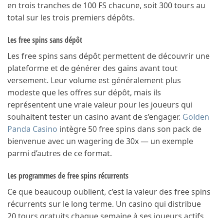
en trois tranches de 100 FS chacune, soit 300 tours au
total sur les trois premiers dépôts.
Les free spins sans dépôt
Les free spins sans dépôt permettent de découvrir une
plateforme et de générer des gains avant tout
versement. Leur volume est généralement plus
modeste que les offres sur dépôt, mais ils
représentent une vraie valeur pour les joueurs qui
souhaitent tester un casino avant de s’engager.
Golden
Panda Casino
intègre 50 free spins dans son pack de
bienvenue avec un wagering de 30x — un exemple
parmi d’autres de ce format.
Les programmes de free spins récurrents
Ce que beaucoup oublient, c’est la valeur des free spins
récurrents sur le long terme. Un casino qui distribue
20 tours gratuits chaque semaine à ses joueurs actifs