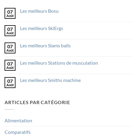
Les meilleurs Bosu
07
Août
Aucun
commentaire
sur
Les meilleurs SkiErgs
07
Les
meilleurs
Août
Aucun
Bosu
commentaire
sur
Les meilleurs Slams balls
07
Les
meilleurs
Août
Aucun
SkiErgs
commentaire
sur
Les meilleurs Stations de musculation
07
Les
meilleurs
Août
Aucun
Slams
commentaire
balls
sur
Les meilleurs Smiths machine
07
Les
meilleurs
Août
Aucun
Stations
commentaire
de
sur
musculation
Les
ARTICLES PAR CATÉGORIE
meilleurs
Smiths
machine
Alimentation
Comparatifs