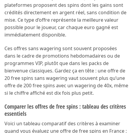
plateformes proposent des spins dont les gains sont
crédités directement en argent réel, sans condition de
mise. Ce type d’offre représente la meilleure valeur
possible pour le joueur, car chaque euro gagné est
immédiatement disponible.
Ces offres sans wagering sont souvent proposées
dans le cadre de promotions hebdomadaires ou de
programmes VIP, plutôt que dans les packs de
bienvenue classiques. Gardez ça en tête : une offre de
20 free spins sans wagering vaut souvent plus qu’une
offre de 200 free spins avec un wagering de 40x, même
si le chiffre affiché est dix fois plus petit.
Comparer les offres de free spins : tableau des critères
essentiels
Voici un tableau comparatif des critères à examiner
quand vous évaluez une offre de free spins en France :