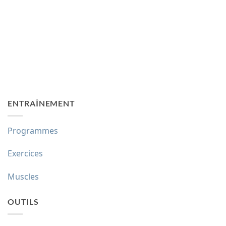
ENTRAÎNEMENT
Programmes
Exercices
Muscles
OUTILS