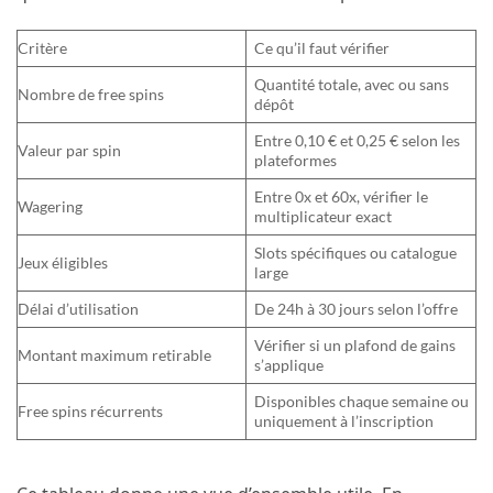
Critère
Ce qu’il faut vérifier
Quantité totale, avec ou sans
Nombre de free spins
dépôt
Entre 0,10 € et 0,25 € selon les
Valeur par spin
plateformes
Entre 0x et 60x, vérifier le
Wagering
multiplicateur exact
Slots spécifiques ou catalogue
Jeux éligibles
large
Délai d’utilisation
De 24h à 30 jours selon l’offre
Vérifier si un plafond de gains
Montant maximum retirable
s’applique
Disponibles chaque semaine ou
Free spins récurrents
uniquement à l’inscription