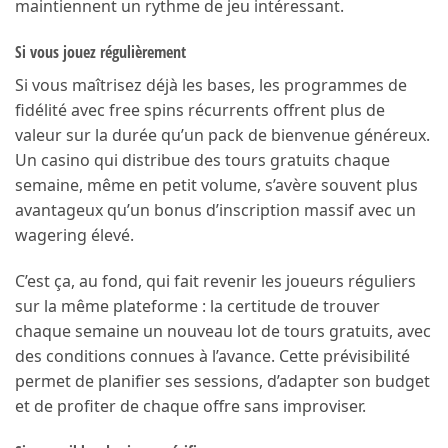
maintiennent un rythme de jeu intéressant.
Si vous jouez régulièrement
Si vous maîtrisez déjà les bases, les programmes de
fidélité avec free spins récurrents offrent plus de
valeur sur la durée qu’un pack de bienvenue généreux.
Un casino qui distribue des tours gratuits chaque
semaine, même en petit volume, s’avère souvent plus
avantageux qu’un bonus d’inscription massif avec un
wagering élevé.
C’est ça, au fond, qui fait revenir les joueurs réguliers
sur la même plateforme : la certitude de trouver
chaque semaine un nouveau lot de tours gratuits, avec
des conditions connues à l’avance. Cette prévisibilité
permet de planifier ses sessions, d’adapter son budget
et de profiter de chaque offre sans improviser.