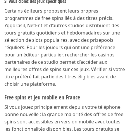
Si vous ciblez des jeux spécifiques
Certains éditeurs proposent leurs propres
programmes de free spins liés à des titres précis.
Yggdrasil, NetEnt et d’autres studios distribuent des
tours gratuits quotidiens et hebdomadaires sur une
sélection de slots populaires, avec des prizepools
réguliers. Pour les joueurs qui ont une préférence
pour un éditeur particulier, rechercher les casinos
partenaires de ce studio permet d’accéder aux
meilleures offres de spins sur ces jeux. Vérifier si votre
titre préféré fait partie des titres éligibles avant de
choisir une plateforme.
Free spins et jeu mobile en France
Si vous jouez principalement depuis votre téléphone,
bonne nouvelle : la grande majorité des offres de free
spins sont accessibles en version mobile avec toutes
les fonctionnalités disponibles. Les tours gratuits se