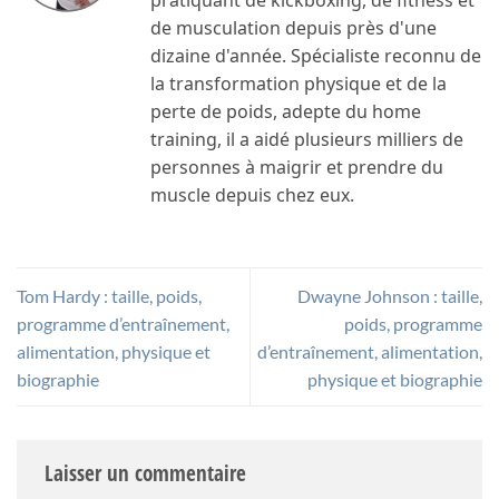
de musculation depuis près d'une
dizaine d'année. Spécialiste reconnu de
la transformation physique et de la
perte de poids, adepte du home
training, il a aidé plusieurs milliers de
personnes à maigrir et prendre du
muscle depuis chez eux.
Tom Hardy : taille, poids,
Dwayne Johnson : taille,
programme d’entraînement,
poids, programme
alimentation, physique et
d’entraînement, alimentation,
biographie
physique et biographie
Laisser un commentaire