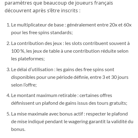
paramètres que beaucoup de joueurs français
découvrent après s’être inscrits :
Le multiplicateur de base : généralement entre 20x et 60x
pour les free spins standards;
La contribution des jeux : les slots contribuent souvent à
100 %, les jeux de table à une contribution réduite selon
les plateformes;
Le délai d’utilisation : les gains des free spins sont
disponibles pour une période définie, entre 3 et 30 jours
selon l’offre;
Le montant maximum retirable : certaines offres
définissent un plafond de gains issus des tours gratuits;
La mise maximale avec bonus actif : respecter le plafond
de mise indiqué pendant le wagering garantit la validité du
bonus.