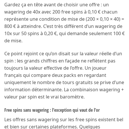
Gardez ça en tête avant de choisir une offre : un
wagering de 40x avec 200 free spins à 0,10 € chacun
représente une condition de mise de (200 × 0,10 × 40) =
800 € à atteindre. C’est très différent d’un wagering de
10x sur 50 spins à 0,20 €, qui demande seulement 100 €
de mise.
Ce point rejoint ce qu’on disait sur la valeur réelle d’un
spin : les grands chiffres en façade ne reflètent pas
toujours la valeur effective de l’offre. Un joueur
français qui compare deux packs en regardant
uniquement le nombre de tours gratuits se prive d’une
information déterminante. La combinaison wagering +
valeur par spin est le vrai baromètre.
Free spins sans wagering : l’exception qui vaut de l’or
Les offres sans wagering sur les free spins existent bel
et bien sur certaines plateformes. Quelques