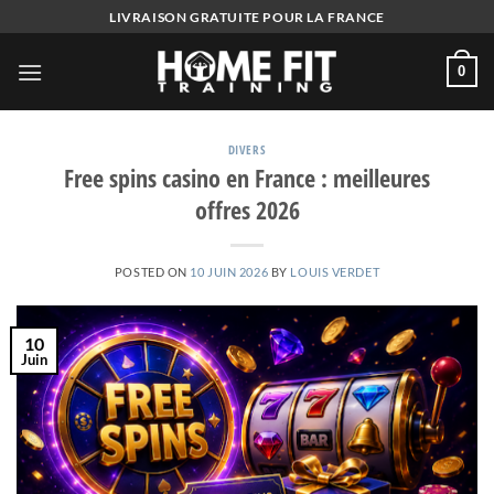
Skip
LIVRAISON GRATUITE POUR LA FRANCE
to
content
0
DIVERS
Free spins casino en France : meilleures
offres 2026
POSTED ON
10 JUIN 2026
BY
LOUIS VERDET
10
Juin