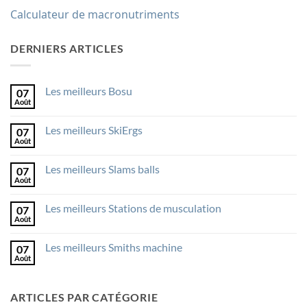
Calculateur de macronutriments
DERNIERS ARTICLES
Les meilleurs Bosu
07
Août
Aucun
commentaire
sur
Les meilleurs SkiErgs
07
Les
meilleurs
Août
Aucun
Bosu
commentaire
sur
Les meilleurs Slams balls
07
Les
meilleurs
Août
Aucun
SkiErgs
commentaire
sur
Les meilleurs Stations de musculation
07
Les
meilleurs
Août
Aucun
Slams
commentaire
balls
sur
Les meilleurs Smiths machine
07
Les
meilleurs
Août
Aucun
Stations
commentaire
de
sur
musculation
Les
ARTICLES PAR CATÉGORIE
meilleurs
Smiths