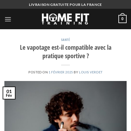
Skip
LIVRAISON GRATUITE POUR LA FRANCE
to
content
0
SANTÉ
Le vapotage est-il compatible avec la
pratique sportive ?
POSTED ON
1 FÉVRIER 2025
BY
LOUIS VERDET
01
Fév