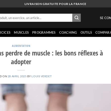
LIVRAISON GRATUITE POUR LA FRANCE
SE CON
RCICES
MUSCLES
PROGRAMMES
COACHING
OUTILS
COMPARA
ALIMENTATION
ns perdre de muscle : les bons réflexes à
adopter
ED ON
28 AVRIL 2025
BY
LOUIS VERDET