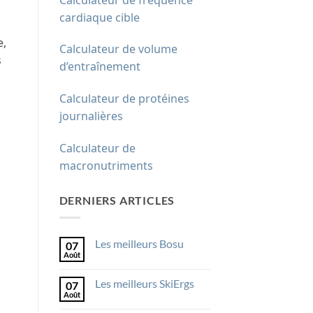
cardiaque cible
e,
Calculateur de volume
s
d’entraînement
Calculateur de protéines
journalières
Calculateur de
macronutriments
DERNIERS ARTICLES
Les meilleurs Bosu
07
Août
Aucun
commentaire
sur
Les meilleurs SkiErgs
07
Les
meilleurs
Août
Aucun
Bosu
commentaire