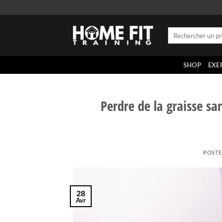
Skip
to
content
Recherche
pour :
SHOP
EXE
Perdre de la graisse sa
POST
28
Avr