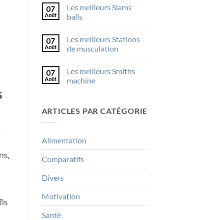
sur
Les meilleurs Slams
07
Les
meilleurs
Août
balls
SkiErgs
Aucun
commentaire
Les meilleurs Stations
07
sur
Les
Août
de musculation
meilleurs
Slams
Aucun
balls
commentaire
Les meilleurs Smiths
07
sur
Les
Août
machine
meilleurs
s
Stations
Aucun
de
commentaire
musculation
sur
ARTICLES PAR CATÉGORIE
Les
meilleurs
Smiths
machine
e
Alimentation
ns,
Comparatifs
Divers
Motivation
 Ils
Santé