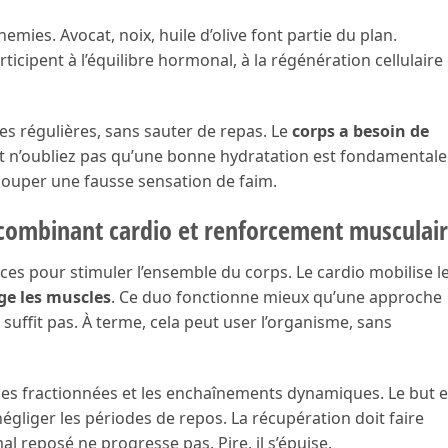
mies. Avocat, noix, huile d’olive font partie du plan.
cipent à l’équilibre hormonal, à la régénération cellulaire 
res régulières, sans sauter de repas. Le
corps a besoin de
t n’oubliez pas qu’une bonne hydratation est fondamentale
couper une fausse sensation de faim.
s combinant cardio et renforcement musculai
nces pour stimuler l’ensemble du corps. Le cardio mobilise l
ge les muscles
. Ce duo fonctionne mieux qu’une approche
 suffit pas. À terme, cela peut user l’organisme, sans
ances fractionnées et les enchaînements dynamiques. Le but e
gliger les périodes de repos. La récupération doit faire
al reposé ne progresse pas. Pire, il s’épuise.