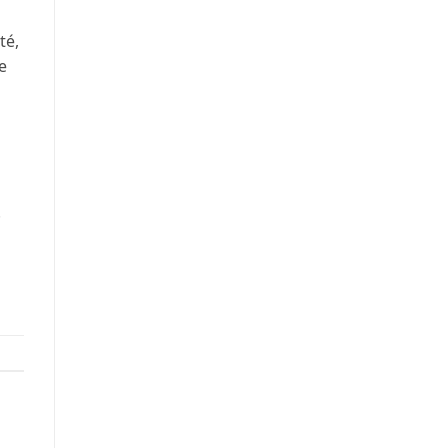
té,
e
.