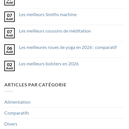
Août
Aucun
commentaire
sur
Les meilleurs Smiths machine
07
Les
meilleurs
Août
Aucun
Stations
commentaire
de
sur
musculation
Les meilleurs coussins de méditation
07
Les
meilleurs
Août
Aucun
Smiths
commentaire
machine
sur
Les meilleures roues de yoga en 2026 : comparatif
06
Les
meilleurs
Août
Aucun
coussins
commentaire
de
sur
méditation
Les meilleurs bolsters en 2026
02
Les
meilleures
Août
Aucun
roues
commentaire
de
sur
yoga
Les
en
ARTICLES PAR CATÉGORIE
meilleurs
2026
bolsters
:
en
comparatif
2026
Alimentation
Comparatifs
Divers