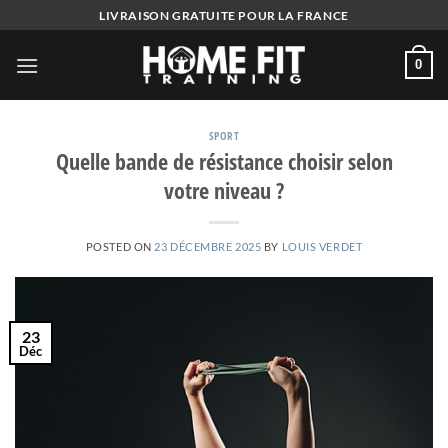
Skip
LIVRAISON GRATUITE POUR LA FRANCE
to
content
0
SPORT
Quelle bande de résistance choisir selon
votre niveau ?
POSTED ON
23 DÉCEMBRE 2025
BY
LOUIS VERDET
23
Déc