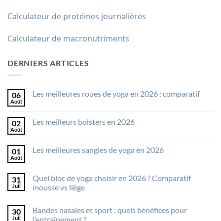
Calculateur de protéines journalières
Calculateur de macronutriments
DERNIERS ARTICLES
Les meilleures roues de yoga en 2026 : comparatif
06
Août
Aucun
commentaire
sur
Les meilleurs bolsters en 2026
02
Les
meilleures
Août
Aucun
roues
commentaire
de
sur
yoga
Les meilleures sangles de yoga en 2026
01
Les
en
meilleurs
Août
Aucun
2026
bolsters
commentaire
:
en
sur
comparatif
2026
Quel bloc de yoga choisir en 2026 ? Comparatif
31
Les
meilleures
Juil
mousse vs liège
sangles
Aucun
de
commentaire
yoga
Bandes nasales et sport : quels bénéfices pour
30
sur
en
Quel
2026
Juil
l’entraînement ?