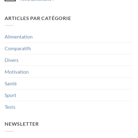
bloc
de
Aucun
yoga
commentaire
choisir
sur
ARTICLES PAR CATÉGORIE
en
Bandes
2026
nasales
?
et
Comparatif
sport
mousse
:
Alimentation
vs
quels
liège
bénéfices
pour
Comparatifs
l’entraînement
?
Divers
Motivation
Santé
Sport
Tests
NEWSLETTER