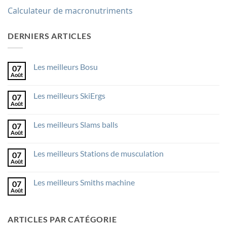
Calculateur de macronutriments
DERNIERS ARTICLES
Les meilleurs Bosu
07
Août
Aucun
commentaire
sur
Les meilleurs SkiErgs
07
Les
meilleurs
Août
Aucun
Bosu
commentaire
sur
Les meilleurs Slams balls
07
Les
meilleurs
Août
Aucun
SkiErgs
commentaire
sur
Les meilleurs Stations de musculation
07
Les
meilleurs
Août
Aucun
Slams
commentaire
balls
sur
Les meilleurs Smiths machine
07
Les
meilleurs
Août
Aucun
Stations
commentaire
de
sur
musculation
Les
ARTICLES PAR CATÉGORIE
meilleurs
Smiths