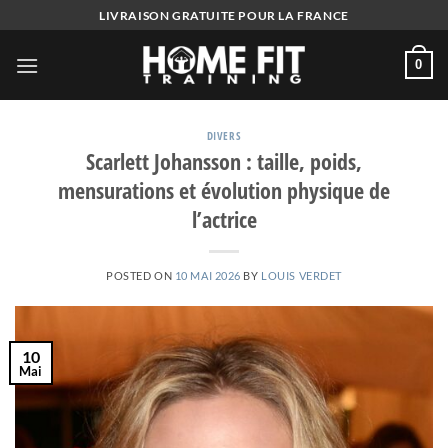
Skip
LIVRAISON GRATUITE POUR LA FRANCE
to
content
0
DIVERS
Scarlett Johansson : taille, poids,
mensurations et évolution physique de
l’actrice
POSTED ON
10 MAI 2026
BY
LOUIS VERDET
10
Mai