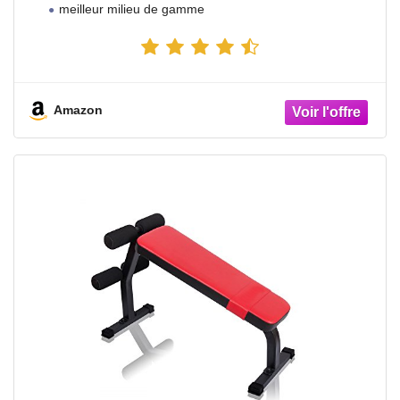
meilleur milieu de gamme
Antidérapant - L.150 x l.65,5 x H.116,3 cm -
Poids Max Utilisateur 110 kg
Amazon