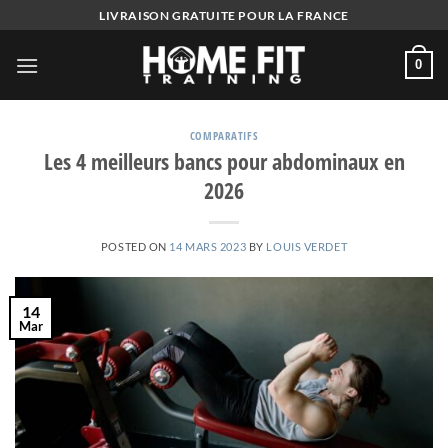
Skip
LIVRAISON GRATUITE POUR LA FRANCE
to
content
0
COMPARATIFS
Les 4 meilleurs bancs pour abdominaux en
2026
POSTED ON
14 MARS 2023
BY
LOUIS VERDET
14
Mar