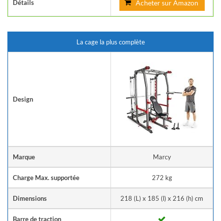
Détails
Acheter sur Amazon
La cage la plus complète
Design
Marque
Marcy
Charge Max. supportée
272 kg
Dimensions
218 (L) x 185 (l) x 216 (h) cm
Barre de traction