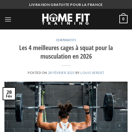
Skip
LIVRAISON GRATUITE POUR LA FRANCE
to
content
0
COMPARATIFS
Les 4 meilleures cages à squat pour la
musculation en 2026
POSTED ON
28 FÉVRIER 2023
BY
LOUIS VERDET
28
Fév