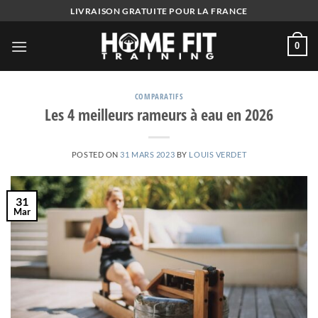
Skip
LIVRAISON GRATUITE POUR LA FRANCE
to
content
0
COMPARATIFS
Les 4 meilleurs rameurs à eau en 2026
POSTED ON
31 MARS 2023
BY
LOUIS VERDET
31
Mar