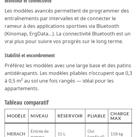
Moniteur et connectivité
Les modèles avancés permettent de programmer des
entraînements par intervalles et de connecter le
rameur à des applications sportives via Bluetooth
(Kinomap, ErgData…). La connectivité Bluetooth est un
vrai plus pour suivre vos progrès sur le long terme.
Stabilité et encombrement
Préférez les modèles avec une large base et des patins
antidérapants. Les modèles pliables n’occupent que 0,3
à 0,5 m² au sol une fois rangés — idéal pour les
appartements.
Tableau comparatif
CHARGE
P
MODÈLE
NIVEAU
RÉSERVOIR
PLIABLE
MAX
F
B
Entrée de
Oui
MERACH
15 L
158 kg
a
gamme
(vertical)