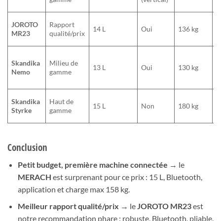
L
B
JOROTO
Rapport
14 L
Oui
136 kg
s
MR23
qualité/prix
a
U
Skandika
Milieu de
c
13 L
Oui
130 kg
Nemo
gamme
r
s
B
Skandika
Haut de
15 L
Non
180 kg
t
Styrke
gamme
p
Conclusion
Petit budget, première machine connectée
→ le
MERACH
est surprenant pour ce prix : 15 L, Bluetooth,
application et charge max 158 kg.
Meilleur rapport qualité/prix
→ le
JOROTO MR23
est
notre recommandation phare : robuste, Bluetooth, pliable.