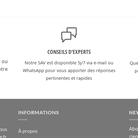
CONSEILS D'EXPERTS
t ou
Notre SAV est disponible 5j/7 via e-mail ou
Que 
otre
WhatsApp pour vous apporter des réponses
p
pertinentes et rapides
INFORMATIONS
NE
Abo
sous
À propos
rie
g.fr