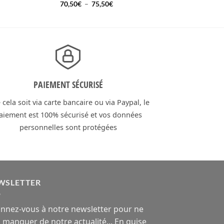
Plage
70,50
€
–
75,50
€
de
prix :
70,50€
à
75,50€
PAIEMENT SÉCURISÉ
cela soit via carte bancaire ou via Paypal, le
aiement est 100% sécurisé et vos données
personnelles sont protégées
WSLETTER
nnez-vous à notre newsletter pour ne
n manquer de notre actualité... En guise