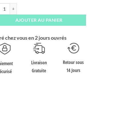
tité de T-shirt à manches courtes femme Asics Court Piping Orange Cora
AJOUTER AU PANIER
ré chez vous en 2 jours ouvrés
Retour sous
Livraison
aiement
14 Jours
Gratuite
écurisé