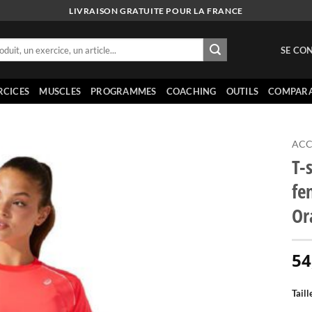
LIVRAISON GRATUITE POUR LA FRANCE
SE CON
RCICES
MUSCLES
PROGRAMMES
COACHING
OUTILS
COMPARA
ACC
T-
fe
Or
54
Taill