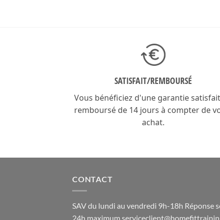
prix
prix
initial
actuel
était :
est :
19,90€.
9,90€.
SATISFAIT/
REMBOURSÉ
Vous bénéficiez d'une garantie satisfai
remboursé de 14 jours à compter de v
achat.
CONTACT
SAV du lundi au vendredi 9h-18h Réponse 
24h maximum
serviceclient@homefittrainin