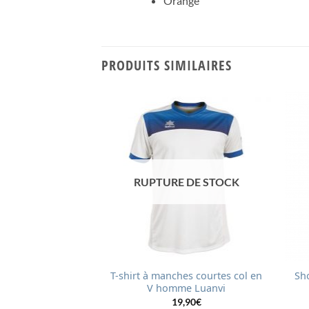
Orange
PRODUITS SIMILAIRES
 DE STOCK
RUPTURE DE STOCK
ur homme blanc
T-shirt à manches courtes col en
Sh
Luanvi
V homme Luanvi
Le
Le
€
9,90
€
19,90
€