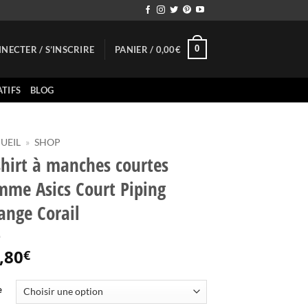
0
NECTER / S’INSCRIRE
PANIER /
0,00
€
TIFS
BLOG
UEIL
»
SHOP
shirt à manches courtes
mme Asics Court Piping
ange Corail
,80
€
e