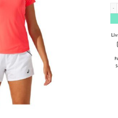
quan
Liv
P
S