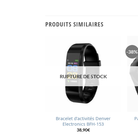
PRODUITS SIMILAIRES
-38%
 DE STOCK
RUPTURE DE STOCK
que compteur de
Bracelet d’activités Denver
P
e pliable
Electronics BFH-153
,90
€
38,90
€