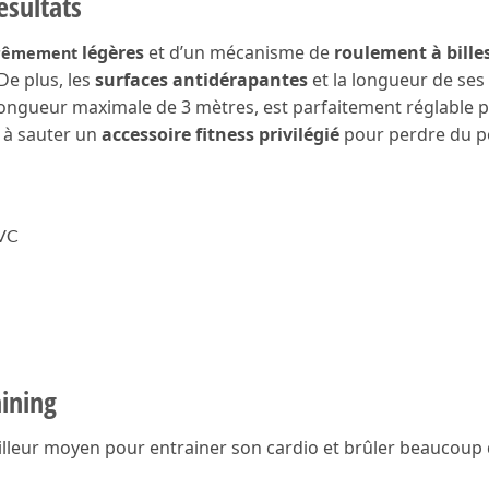
ésultats
légères
et d’un mécanisme de
roulement à bille
rêmement
 De plus, les
surfaces antidérapantes
et la longueur de se
longueur maximale de 3 mètres, est parfaitement réglable po
e à sauter un
accessoire fitness privilégié
pour perdre du poi
PVC
aining
eilleur moyen pour entrainer son cardio et brûler beaucoup d