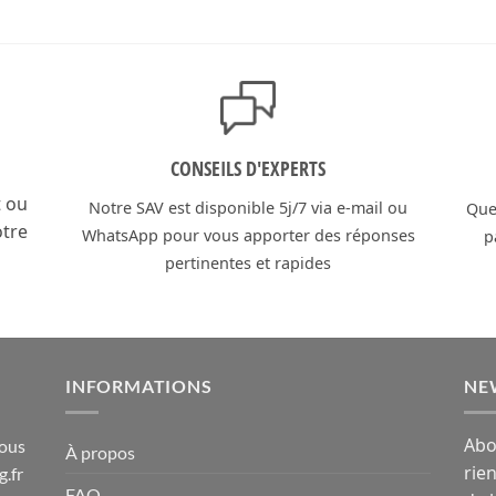
initial
actuel
initial
actuel
était :
est :
était :
est :
31,90€.
19,90€.
23,90€.
16,90€.
CONSEILS D'EXPERTS
t ou
Notre SAV est disponible 5j/7 via e-mail ou
Que 
otre
WhatsApp pour vous apporter des réponses
p
pertinentes et rapides
INFORMATIONS
NE
Abo
sous
À propos
rie
g.fr
FAQ