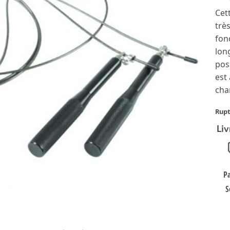
nota
Cet
clien
trè
fon
lon
pos
est
cha
Rupt
Liv
P
S