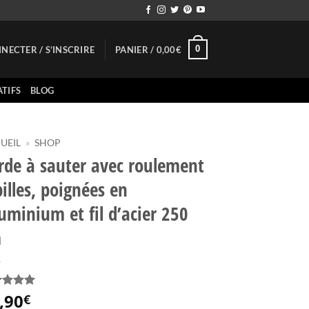
0
NECTER / S’INSCRIRE
PANIER /
0,00
€
TIFS
BLOG
UEIL
»
SHOP
rde à sauter avec roulement
billes, poignées en
luminium et fil d’acier 250
m
,90
té
5
sur
€
sé sur