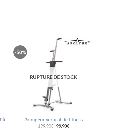
-50%
RUPTURE DE STOCK
t à
Grimpeur vertical de fitness
Le
Le
199,90
€
99,90
€
prix
prix
initial
actuel
était :
est :