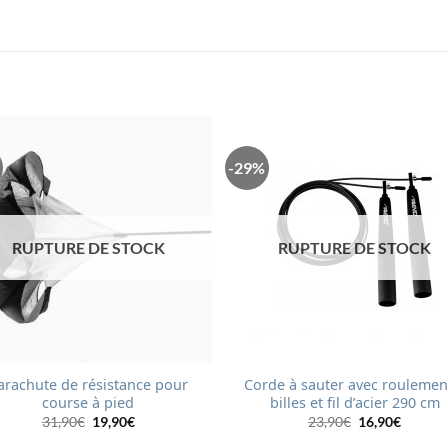
-29%
RUPTURE DE STOCK
RUPTURE DE STOCK
arachute de résistance pour
Corde à sauter avec roulemen
course à pied
billes et fil d’acier 290 cm
Le
Le
Le
Le
31,90
€
19,90
€
23,90
€
16,90
€
prix
prix
prix
prix