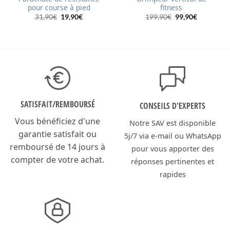
pour course à pied
fitness
Le
Le
Le
Le
31,90
€
19,90
€
199,90
€
99,90
€
prix
prix
prix
prix
initial
actuel
initial
actuel
était :
est :
était :
est :
31,90€.
19,90€.
199,90€.
99,90€.
SATISFAIT/
REMBOURSÉ
CONSEILS D'EXPERTS
Vous bénéficiez d'une
Notre SAV est disponible
garantie satisfait ou
5j/7 via e-mail ou WhatsApp
remboursé de 14 jours à
pour vous apporter des
compter de votre achat.
réponses pertinentes et
rapides