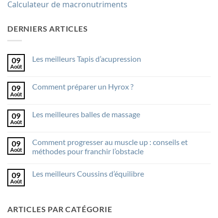
Calculateur de macronutriments
DERNIERS ARTICLES
Les meilleurs Tapis d’acupression
09
Août
Aucun
commentaire
sur
Comment préparer un Hyrox ?
09
Les
meilleurs
Août
Aucun
Tapis
commentaire
d’acupression
sur
Les meilleures balles de massage
09
Comment
préparer
Août
Aucun
un
commentaire
Hyrox
sur
?
Comment progresser au muscle up : conseils et
09
Les
meilleures
Août
méthodes pour franchir l’obstacle
balles
Aucun
de
commentaire
massage
Les meilleurs Coussins d’équilibre
09
sur
Comment
Août
Aucun
progresser
commentaire
au
sur
muscle
Les
up
ARTICLES PAR CATÉGORIE
meilleurs
:
Coussins
conseils