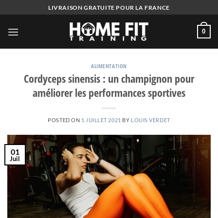
Skip
LIVRAISON GRATUITE POUR LA FRANCE
to
content
0
ALIMENTATION
Cordyceps sinensis : un champignon pour
améliorer les performances sportives
POSTED ON
1 JUILLET 2021
BY
LOUIS VERDET
01
Juil