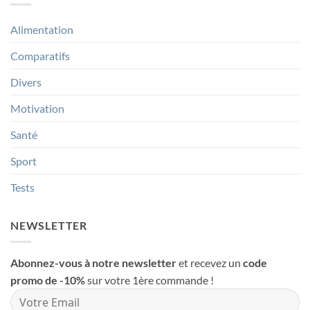
d’équilibre
et
méthodes
pour
Alimentation
franchir
l’obstacle
Comparatifs
Divers
Motivation
Santé
Sport
Tests
NEWSLETTER
Abonnez-vous à notre newsletter
et recevez un
code
promo de -10%
sur votre 1ère commande !